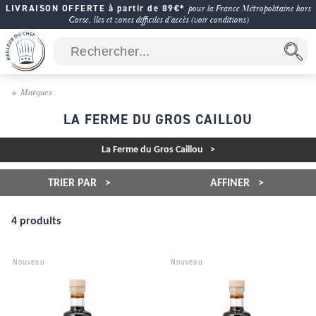
LIVRAISON OFFERTE à partir de 89€*
pour la France Métropolitaine hors
Corse, îles et zones difficiles d'accès (voir conditions)
Marques
LA FERME DU GROS CAILLOU
La Ferme du Gros Caillou
TRIER PAR
AFFINER
4 produits
Nouveau
Nouveau