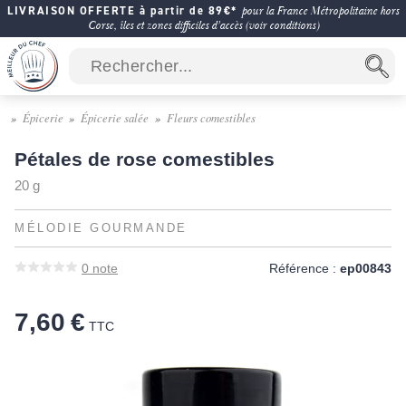
LIVRAISON OFFERTE à partir de 89€*
pour la France Métropolitaine hors
Corse, îles et zones difficiles d'accès (voir conditions)
Épicerie
Épicerie salée
Fleurs comestibles
Pétales de rose comestibles
20 g
MÉLODIE GOURMANDE
0
note
Référence :
ep00843
7,60 €
TTC