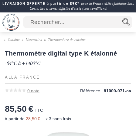
LIVRAISON OFFERTE à partir de 89€*
pour la France Métropolitaine hors
Corse, îles et zones difficiles d'accès (voir conditions)
Cuisine
Ustensiles
Thermomètre de cuisine
Thermomètre digital type K étalonné
-64°C à +1400°C
ALLA FRANCE
0
note
Référence :
91000-071-ca
85,50 €
TTC
à partir de
28,50 €
x 3 sans frais