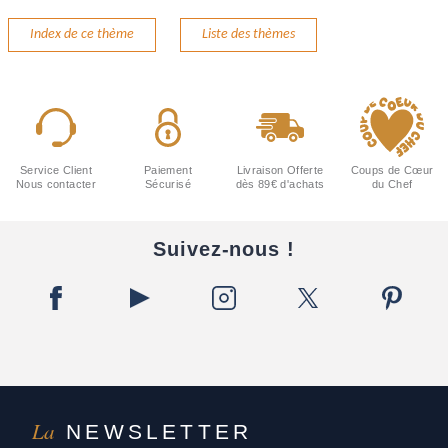
Index de ce thème
Liste des thèmes
Service Client
Paiement
Livraison Offerte
Coups de Cœur
Nous contacter
Sécurisé
dès 89€ d'achats
du Chef
Suivez-nous !
La
NEWSLETTER