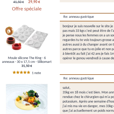
29,90 €
41,50 €
Offre spéciale
Re: anneau gastrique
bonjour je suis nouvelle sur le site
pas mais 33 kgs c'est peut être de l'
je pense nous les femmes on a un sou
regardes tu te vois toujours grosse 
autres aussi à du changer avant on 
autres parce que tu es jolie et non p
à bientôt au fait j'ai 42 ans je fai
Moule silicone The Ring - 6
opérer le genou vendredi à cause de 
anneaux - 30 x 17,5 cm - Silikomart
31,50 €
1 note
Re: anneau gastrique
salut,
35kg en 18 mois c'est bien. Mon ann
rendue chez le chirurgien qui m'a p
potassium. Après une semaine d'hospi
j'ai mis ma vie en danger, mes 33kg 
que j'ai actuellement un poids nor