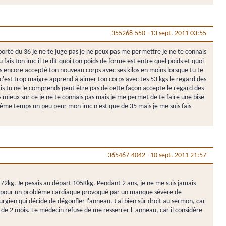
355268-550
-
13 sept. 2011 03:55
 porté du 36 je ne te juge pas je ne peux pas me permettre je ne te connais
 fais ton imc il te dit quoi ton poids de forme est entre quel poids et quoi
as encore accepté ton nouveau corps avec ses kilos en moins lorsque tu te
 c'est trop maigre apprend à aimer ton corps avec tes 53 kgs le regard des
is tu ne le comprends peut être pas de cette façon accepte le regard des
as mieux sur ce je ne te connais pas mais je me permet de te faire une bise
n même temps un peu peur mon imc n'est que de 35 mais je me suis fais
365467-4042
-
10 sept. 2011 21:57
72kg. Je pesais au départ 105Kkg. Pendant 2 ans, je ne me suis jamais
osto pour un problème cardiaque provoqué par un manque sévère de
gien qui décide de dégonfler l'anneau. J'ai bien sûr droit au sermon, car
 de 2 mois. Le médecin refuse de me resserrer l' anneau, car il considère