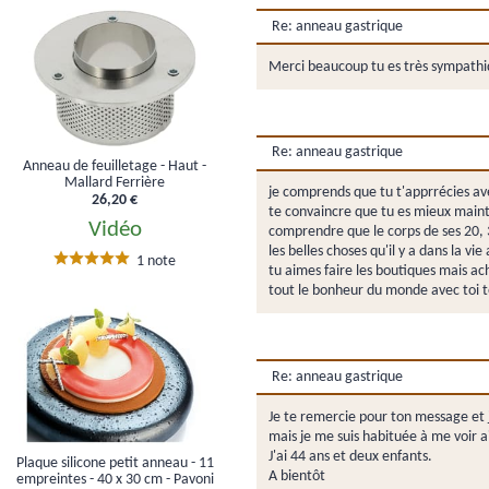
Re: anneau gastrique
Merci beaucoup tu es très sympathi
Re: anneau gastrique
Anneau de feuilletage - Haut -
Mallard Ferrière
je comprends que tu t'apprrécies avec 
26,20 €
te convaincre que tu es mieux mainten
Vidéo
comprendre que le corps de ses 20, 3
les belles choses qu'il y a dans la v
1 note
tu aimes faire les boutiques mais ach
tout le bonheur du monde avec toi t
Re: anneau gastrique
Je te remercie pour ton message et 
mais je me suis habituée à me voir ai
J'ai 44 ans et deux enfants.
Plaque silicone petit anneau - 11
A bientôt
empreintes - 40 x 30 cm - Pavoni