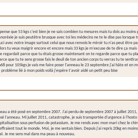
 je pense que 53 kgs c'est bien je ne sais combien tu mesures mais tu dois au moins
anoréxie je suis peutêtre brusque avec toi les médecins ne te le dise pas lorsque tu
ci avec notre image surtout celui que nous renvois le miroir tu n'as peut être p
alors tu veux maigrir encore et encore mais 33 kgs je m'excuse de te dire ça mais
te regardait parce que tu étais grosse maintenant on te regarde parce que tu pla
arce que tu te sens grosse fais le deuil de ton ancien corps tu verras tu te sentir
s 1m68 pour 105kgs je vais me faire poser l'anneau le 23 septembre j'ai hâte et e
problème lié à mon poids voilà j'espère t'avoir aidé un petit peu bise
eau a été posé en septembre 2007. J'ai perdu de septembre 2007 à juillet 2011, 
osé l'anneau. Mi juillet 2011, catastrophe, je suis transportée d'urgence à l'h
talisation sous perfusion de potassium. Je me rends avec mon mari chez le chirur
effraient tout le monde. Moi, je me sentais bien. Depuis j'ai repris 20kg en moins
mal. Je me sens mal dans ma peau à nouveau.