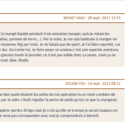
365467-4042
-
28 sept. 2011 12:55
'ai mangé liquide pendant trois semaines (soupe), puis je mixais les
(pâtes, pomme de terre...). Par la suite, je me suis habituée à manger en
moyenne 5kg par mois. Je ne faisais pas de sport, je l'ai bien regretté, car
t dur. Accroche-toi, se faire poser un anneau c'est une superbe aventure,
s glacées toute la journée; ce n'est pas solide donc ça passe, mais ça ne
tuel. Bise. Klodie
355268-550
-
14 sept. 2011 08:11
eux bien quels étaient les suites de ton opération tu es resté combien de
r la suite c'était régulier la perte de poids qu'est ce que tu mangeais
spérer perdre 20 kgs mais je crois qu'elle se trompe je serais toujours en
u ne veux pas correspondre avec moi je comprendrais à bientôt