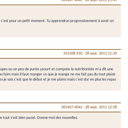
365467-4042
-
28 sept. 2011 21:45
ais c'est pour un petit moment. Tu apprendras progressivement à avoir un
355268-550
-
28 sept. 2011 21:39
oupes ou un peu de purée yaourt et compote la nutritioniste m'a dit une
 faim mais il faut manger ce que je mange ne me fait pas du tout plaisir
 sais c'est que le début et je me plains mais c'est dur en plus les repas
365467-4042
-
28 sept. 2011 12:58
e tout s'est bien passé. Donne-moi des nouvelles.