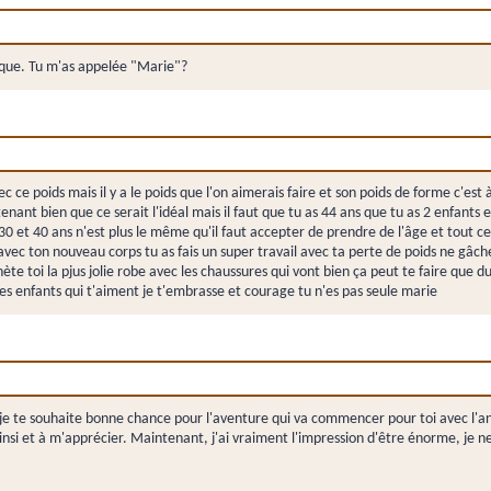
que. Tu m'as appelée "Marie"?
ce poids mais il y a le poids que l'on aimerais faire et son poids de forme c'est à 
ant bien que ce serait l'idéal mais il faut que tu as 44 ans que tu as 2 enfants et
0 et 40 ans n'est plus le même qu'il faut accepter de prendre de l'âge et tout c
ie avec ton nouveau corps tu as fais un super travail avec ta perte de poids ne gâche
ète toi la pjus jolie robe avec les chaussures qui vont bien ça peut te faire que 
es enfants qui t'aiment je t'embrasse et courage tu n'es pas seule marie
je te souhaite bonne chance pour l'aventure qui va commencer pour toi avec l'ann
nsi et à m'apprécier. Maintenant, j'ai vraiment l'impression d'être énorme, je ne 