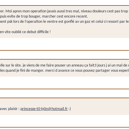
urer. Moi apres mon operation javais aussi tres mal, niveau douleurs cest pas trop
 puis evite de trop bouger, marcher cest encore recent.
nt psk lors de l'operation le ventre est gonflé av un gaz et celui ci ressort par l
n vite oublié ce debut difficile !
elle sur le site. je viens de me faire pouser un anneau ça fait3 jours j ai un mal de
aules quand je fini de manger. merci d avance ce vous pouvez partager vous exper
vec plaisir :
princesse-t0-ly0n@hotmail.fr
:)