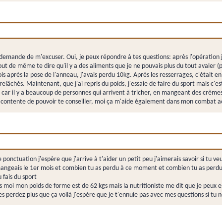
 demande de m'excuser. Oui, je peux répondre à tes questions: après l'opération j
tout de même te dire qu'il y a des aliments que je ne pouvais plus du tout avaler 
s après la pose de l'anneau, j'avais perdu 10kg. Après les resserrages, c'était en 
âchés. Maintenant, que j'ai repris du poids, j'essaie de faire du sport mais c'es
ir, car il y a beaucoup de personnes qui arrivent à tricher, en mangeant des crème
is contente de pouvoir te conseiller, moi ça m'aide également dans mon combat ac
ponctuation j'espère que j'arrive à t'aider un petit peu j'aimerais savoir si tu v
angeais le 1er mois et combien tu as perdu à ce moment et combien tu as perdu pa
 fais du sport
us moi mon poids de forme est de 62 kgs mais la nutritioniste me dit que je peux e
utes perdez plus que ça voilà j'espère que je t'ennuie pas avec mes questions si t