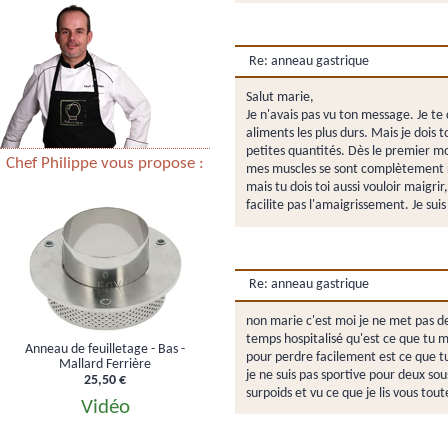
Re: anneau gastrique
Salut marie,
Je n'avais pas vu ton message. Je te
aliments les plus durs. Mais je dois 
petites quantités. Dès le premier moi
Chef Philippe vous propose :
mes muscles se sont complètement rel
mais tu dois toi aussi vouloir maigr
facilite pas l'amaigrissement. Je su
Re: anneau gastrique
non marie c'est moi je ne met pas de 
temps hospitalisé qu'est ce que tu m
Anneau de feuilletage - Bas -
pour perdre facilement est ce que tu
Mallard Ferrière
je ne suis pas sportive pour deux so
25,50 €
surpoids et vu ce que je lis vous to
Vidéo