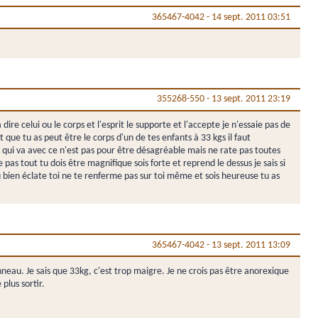
365467-4042
-
14 sept. 2011 03:51
355268-550
-
13 sept. 2011 23:19
dire celui ou le corps et l'esprit le supporte et l'accepte je n'essaie pas de
 que tu as peut être le corps d'un de tes enfants à 33 kgs il faut
e qui va avec ce n'est pas pour être désagréable mais ne rate pas toutes
 pas tout tu dois être magnifique sois forte et reprend le dessus je sais si
du bien éclate toi ne te renferme pas sur toi même et sois heureuse tu as
365467-4042
-
13 sept. 2011 13:09
eau. Je sais que 33kg, c'est trop maigre. Je ne crois pas être anorexique
plus sortir.