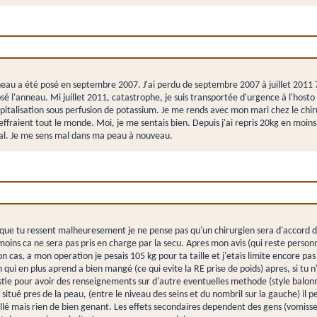
eau a été posé en septembre 2007. J'ai perdu de septembre 2007 à juillet 2011 7
osé l'anneau. Mi juillet 2011, catastrophe, je suis transportée d'urgence à l'h
talisation sous perfusion de potassium. Je me rends avec mon mari chez le chirur
effraient tout le monde. Moi, je me sentais bien. Depuis j'ai repris 20kg en moins
mal. Je me sens mal dans ma peau à nouveau.
 que tu ressent malheuresement je ne pense pas qu'un chirurgien sera d'accord d
 moins ca ne sera pas pris en charge par la secu. Apres mon avis (qui reste person
n cas, a mon operation je pesais 105 kg pour ta taille et j'etais limite encore pa
on qui en plus aprend a bien mangé (ce qui evite la RE prise de poids) apres, si t
stie pour avoir des renseignements sur d'autre eventuelles methode (style balonne
st situé pres de la peau, (entre le niveau des seins et du nombril sur la gauche) i
nseillé mais rien de bien genant. Les effets secondaires dependent des gens (vom