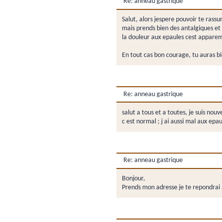
Re: anneau gastrique
Salut, alors jespere pouvoir te rass
mais prends bien des antalgiques et
la douleur aux epaules cest appareme
En tout cas bon courage, tu auras bie
Re: anneau gastrique
salut a tous et a toutes, je suis nouv
c est normal ; j ai aussi mal aux ep
Re: anneau gastrique
Bonjour,
Prends mon adresse je te repondrai a