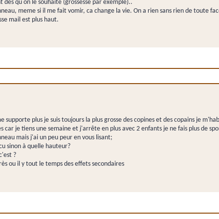
t des qu on le souhaite (grossesse par exemple)..
au, meme si il me fait vomir, ca change la vie. On a rien sans rien de toute fac
sse mail est plus haut.
 supporte plus je suis toujours la plus grosse des copines et des copains je m'habil
 car je tiens une semaine et j'arrête en plus avec 2 enfants je ne fais plus de spor
neau mais j'ai un peu peur en vous lisant;
cu sinon à quelle hauteur?
c'est ?
ès ou il y tout le temps des effets secondaires