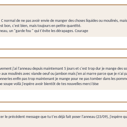
on. C normal de ne pas avoir envie de manger des choses liquides ou moulinés, m
st bon, c'est bien, mais toujours en petite quantité.
anneau, un "garde fou " qui t'évite les dérapages. Courage
vement j'ai l'anneau depuis maintemant 5 jours et c'est trop dur je mange des s
aux moulinés avec viande oeuf ou jambon mais j'en ai marre parce que je n'ai pas
nneries enfin pas trop maintenant je mange pour ne pas tomber dans les pommes je
 soupe voilà j'espère avoir bientôt de tes nouvelles merci bise
r le précédent message que tu t'es déjà fait poser l'anneau (23/09), j'espère qu