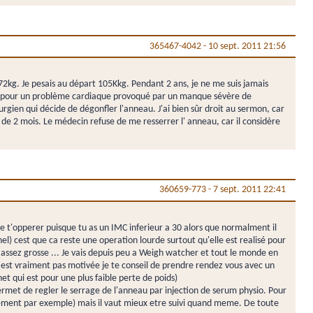
365467-4042
-
10 sept. 2011 21:56
2kg. Je pesais au départ 105Kkg. Pendant 2 ans, je ne me suis jamais
osto pour un problème cardiaque provoqué par un manque sévère de
gien qui décide de dégonfler l'anneau. J'ai bien sûr droit au sermon, car
 de 2 mois. Le médecin refuse de me resserrer l' anneau, car il considère
360659-773
-
7 sept. 2011 22:41
e t'opperer puisque tu as un IMC inferieur a 30 alors que normalment il
nel) cest que ca reste une operation lourde surtout qu'elle est realisé pour
s assez grosse ... Je vais depuis peu a Weigh watcher et tout le monde en
u n'est vraiment pas motivée je te conseil de prendre rendez vous avec un
t qui est pour une plus faible perte de poids)
l permet de regler le serrage de l'anneau par injection de serum physio. Pour
issement par exemple) mais il vaut mieux etre suivi quand meme. De toute