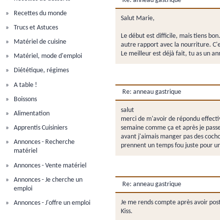
Re: anneau gastrique
Recettes du monde
Salut Marie,
Trucs et Astuces
Le début est difficile, mais tiens b
Matériel de cuisine
autre rapport avec la nourriture. C'e
Le meilleur est déjà fait, tu as un 
Matériel, mode d'emploi
Diététique, régimes
A table !
Re: anneau gastrique
Boissons
salut
Alimentation
merci de m'avoir de répondu effecti
Apprentis Cuisiniers
semaine comme ça et après je passe 
avant j'aimais manger pas des cocho
Annonces - Recherche
prennent un temps fou juste pour une
matériel
Annonces - Vente matériel
Annonces - Je cherche un
Re: anneau gastrique
emploi
Je me rends compte après avoir poste
Annonces - J'offre un emploi
Kiss.