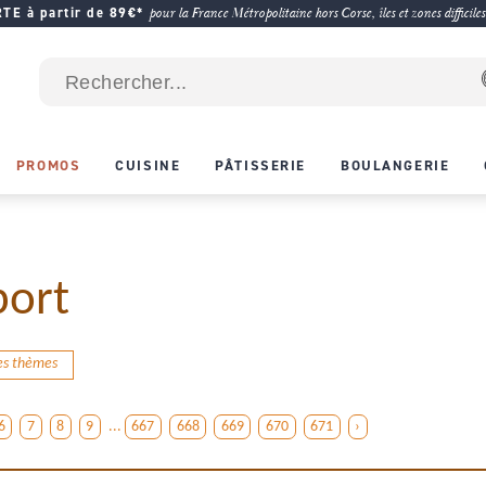
E à partir de 89€*
pour la France Métropolitaine hors Corse, îles et zones difficiles
PROMOS
CUISINE
PÂTISSERIE
BOULANGERIE
port
des thèmes
6
7
8
9
...
667
668
669
670
671
›