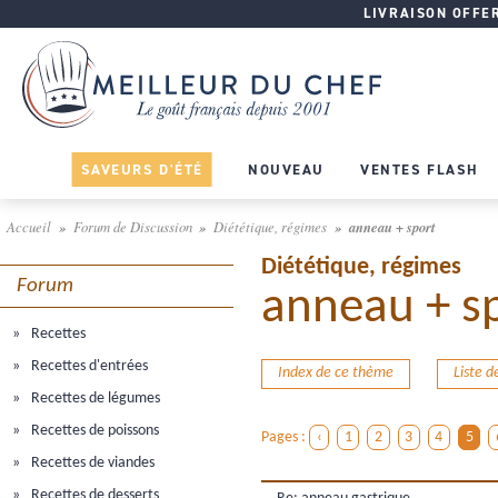
LIVRAISON OFFERT
SAVEURS D'ÉTÉ
NOUVEAU
VENTES FLASH
Accueil
Forum de Discussion
Diététique, régimes
anneau + sport
Diététique, régimes
Forum
anneau + s
Recettes
Recettes d'entrées
Index de ce thème
Liste 
Recettes de légumes
Recettes de poissons
Pages :
‹
1
2
3
4
5
Recettes de viandes
Recettes de desserts