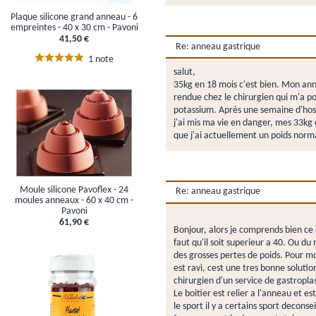
Plaque silicone grand anneau - 6
empreintes - 40 x 30 cm - Pavoni
41,50 €
Re: anneau gastrique
1 note
salut,
35kg en 18 mois c'est bien. Mon ann
rendue chez le chirurgien qui m'a p
potassium. Après une semaine d'hospi
j'ai mis ma vie en danger, mes 33kg 
que j'ai actuellement un poids nor
Moule silicone Pavoflex - 24
Re: anneau gastrique
moules anneaux - 60 x 40 cm -
Pavoni
61,90 €
Bonjour, alors je comprends bien ce
faut qu'il soit superieur a 40. Ou du
des grosses pertes de poids. Pour mo
est ravi, cest une tres bonne soluti
chirurgien d'un service de gastropla
Le boitier est relier a l'anneau et e
le sport il y a certains sport deco