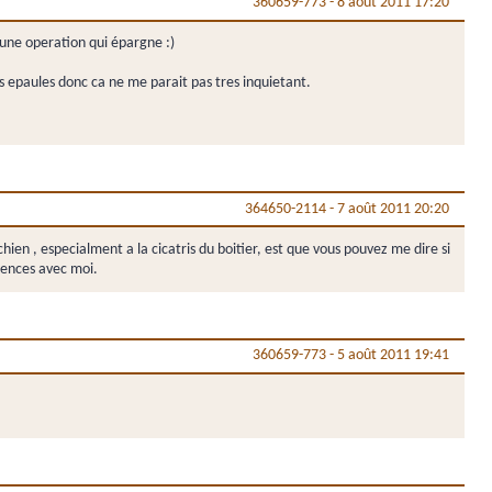
360659-773
-
8 août 2011 17:20
 une operation qui épargne :)
es epaules donc ca ne me parait pas tres inquietant.
364650-2114
-
7 août 2011 20:20
 chien , especialment a la cicatris du boitier, est que vous pouvez me dire si
iences avec moi.
360659-773
-
5 août 2011 19:41