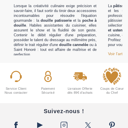
Lorsque la créativité culinaire exige précision et
La
pâtisser
savoir-faire, il faut sortir du tiroir deux accessoires
et les
ust
incontournables pour résoudre l'équation
profession
gourmande : la
douille patisserie
et la
poche à
pâtissier
douille
. Habiles assistantes du cuisinier, elles
sélectionné
assurent le show et la fluidité de son geste.
et ustensil
Contenir le débit régulier d'une préparation,
cuisine, qui
posséder le talent du dressage au millimètre près,
Profitez de
définir le trait régulier d'une
douille cannelée
ou à
pour vous é
Saint Honoré : tout est affaire de maîtrise et de
Voir l'articl
perfection.
Voir l'article
Service Client
Paiement
Livraison Offerte
Coups de Cœur
Nous contacter
Sécurisé
dès 89€ d'achats
du Chef
Suivez-nous !