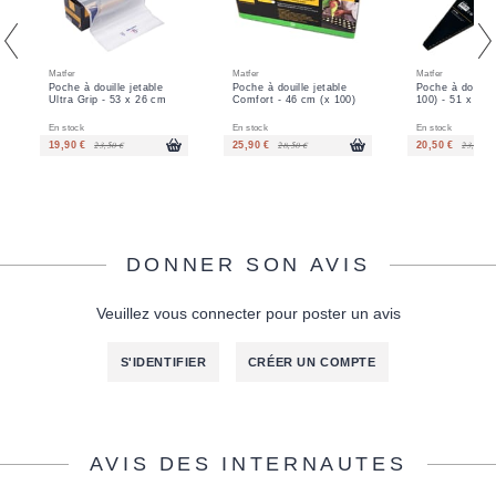
Matfer
Matfer
Matfer
Poche à douille jetable
Poche à douille jetable
Poche à douille 
Ultra Grip - 53 x 26 cm
Comfort - 46 cm (x 100)
100) - 51 x 30
En stock
En stock
En stock
23,50 €
28,50 €
23,90 €
19,90 €
25,90 €
20,50 €
DONNER SON AVIS
Veuillez vous connecter pour poster un avis
S'IDENTIFIER
CRÉER UN COMPTE
AVIS DES INTERNAUTES