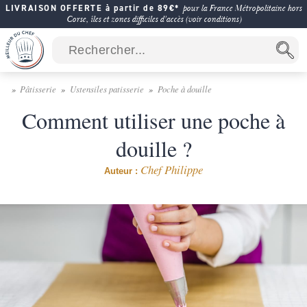
LIVRAISON OFFERTE à partir de 89€*
pour la France Métropolitaine hors
Corse, îles et zones difficiles d'accès (voir conditions)
Pâtisserie
Ustensiles patisserie
Poche à douille
Comment utiliser une poche à
douille ?
Chef Philippe
Auteur :