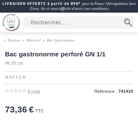
LIVRAISON OFFERTE à partir de 89€*
pour la France Métropolitaine hors
Corse, îles et zones difficiles d'accès (voir conditions)
Traiteur
Matériel
Bac Gastronorme
Bac gastronorme perforé GN 1/1
Ht 10 cm
MATFER
0
note
Référence :
741410
73,36 €
TTC