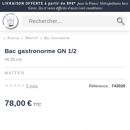
LIVRAISON OFFERTE à partir de 89€*
pour la France Métropolitaine hors
Corse, îles et zones difficiles d'accès (voir conditions)
Traiteur
Matériel
Bac Gastronorme
Bac gastronorme GN 1/2
Ht 20 cm
MATFER
0
note
Référence :
743020
78,00 €
TTC