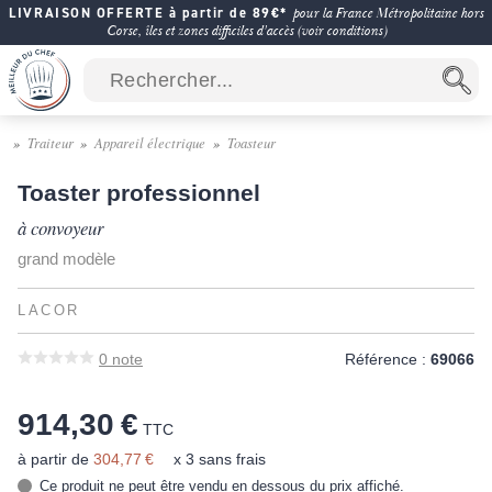
LIVRAISON OFFERTE à partir de 89€*
pour la France Métropolitaine hors
Corse, îles et zones difficiles d'accès (voir conditions)
Traiteur
Appareil électrique
Toasteur
Toaster professionnel
à convoyeur
grand modèle
LACOR
0
note
Référence :
69066
914,30 €
TTC
à partir de
304,77 €
x 3 sans frais
Ce produit ne peut être vendu en dessous du prix affiché.