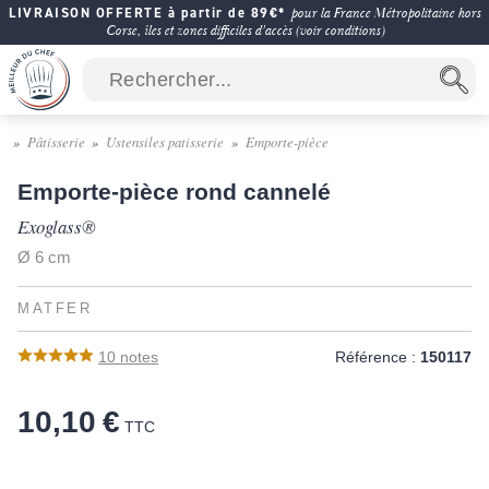
LIVRAISON OFFERTE à partir de 89€*
pour la France Métropolitaine hors
Corse, îles et zones difficiles d'accès (voir conditions)
Pâtisserie
Ustensiles patisserie
Emporte-pièce
Emporte-pièce rond cannelé
Exoglass®
Ø 6 cm
MATFER
10
notes
Référence :
150117
10,10 €
TTC