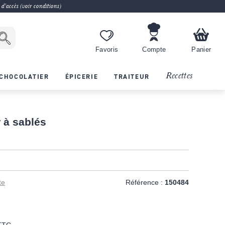
 d'accès (voir conditions)
Favoris
Compte
Panier
Recettes
CHOCOLATIER
ÉPICERIE
TRAITEUR
 à sablés
te
Référence :
150484