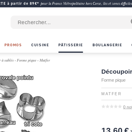
E à partir de 89€*
pour la France Métropolitaine hors Corse, îles et zones difficiles
PROMOS
CUISINE
PÂTISSERIE
BOULANGERIE
 à sablés - Forme pique - Matfer
Découpoir
Forme pique
MATFER
0
no
13,60 €