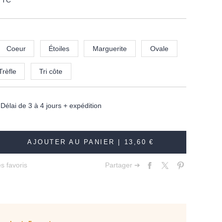
TTC
Coeur
Étoiles
Marguerite
Ovale
Trèfle
Tri côte
élai de 3 à 4 jours + expédition
AJOUTER AU PANIER |
13,60 €
s favoris
Partager ➔