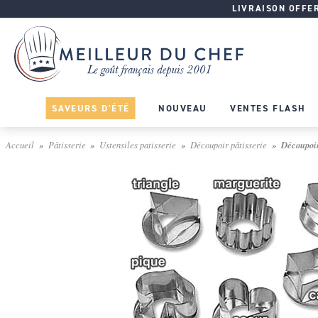
LIVRAISON OFFERT
SAVEURS D'ÉTÉ
NOUVEAU
VENTES FLASH
Accueil
Pâtisserie
Ustensiles patisserie
Découpoir pâtisserie
Découpoir