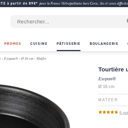
E à partir de 89€*
pour la France Métropolitaine hors Corse, îles et zones difficiles
PROMOS
CUISINE
PÂTISSERIE
BOULANGERIE
e - Exopan® - Ø 16 cm - Matfer
Tourtière 
Exopan®
Ø 16 cm
MATFER
5
no