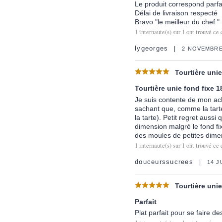
Le produit correspond parf
Délai de livraison respecté
Bravo "le meilleur du chef "
1
internaute(s) sur
1
ont trouvé ce 
lygeorges
2 NOVEMBRE
Tourtière uni
Tourtière unie fond fixe 
Je suis contente de mon acha
sachant que, comme la tarte e
la tarte). Petit regret auss
dimension malgré le fond fixe
des moules de petites dime
1
internaute(s) sur
1
ont trouvé ce 
douceurssucrees
14 J
Tourtière uni
Parfait
Plat parfait pour se faire d