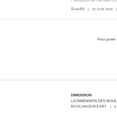
1
internaute(s) sur
1
ont trouvé ce 
Sissi95
23 JUIN 2015
Pour poser 
DIMENSION
LA DIMENSION DES MOUL
BOULANGERIEART
8