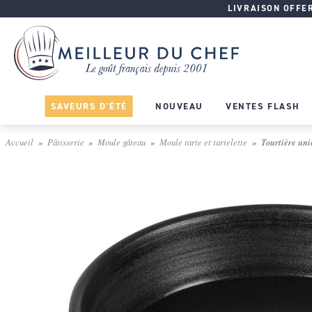
LIVRAISON OFFERT
SAVEURS D'ÉTÉ
NOUVEAU
VENTES FLASH
Accueil
Pâtisserie
Moule gâteau
Moule tarte et tartelette
Tourtière uni