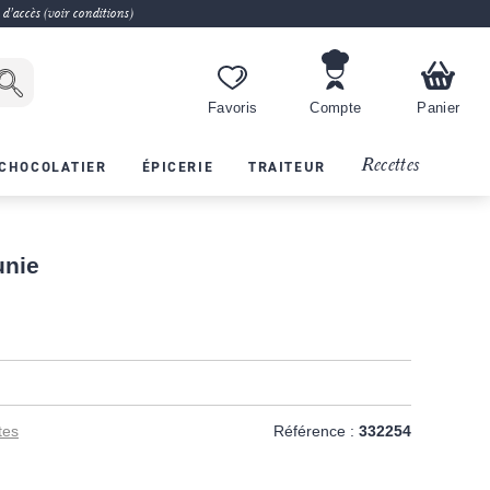
 d'accès (voir conditions)
Favoris
Compte
Panier
Recettes
CHOCOLATIER
ÉPICERIE
TRAITEUR
unie
tes
Référence :
332254