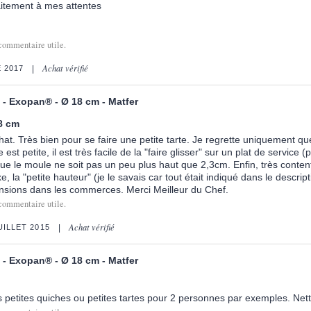
aitement à mes attentes
commentaire utile.
Achat vérifié
 2017
e - Exopan® - Ø 18 cm - Matfer
18 cm
t. Très bien pour se faire une petite tarte. Je regrette uniquement que l
st petite, il est très facile de la "faire glisser" sur un plat de service 
i que le moule ne soit pas un peu plus haut que 2,3cm. Enfin, très conten
, la "petite hauteur" (je le savais car tout était indiqué dans le descrip
nsions dans les commerces. Merci Meilleur du Chef.
commentaire utile.
Achat vérifié
UILLET 2015
e - Exopan® - Ø 18 cm - Matfer
es petites quiches ou petites tartes pour 2 personnes par exemples. Net