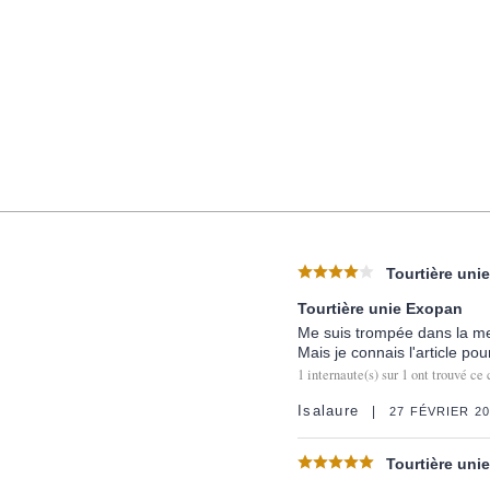
Tourtière uni
Tourtière unie Exopan
Me suis trompée dans la me
Mais je connais l'article po
1
internaute(s) sur
1
ont trouvé ce 
Isalaure
27 FÉVRIER 20
Tourtière uni