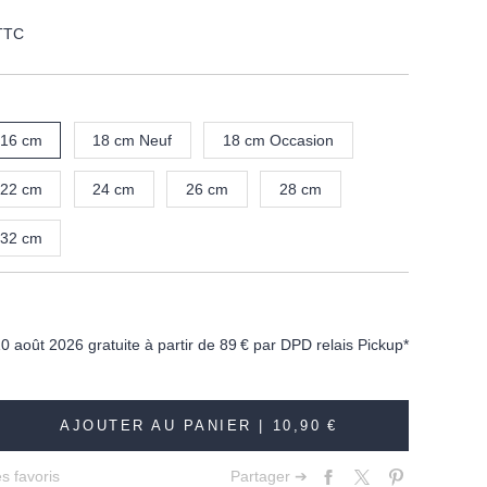
TTC
16 cm
18 cm Neuf
18 cm Occasion
22 cm
24 cm
26 cm
28 cm
32 cm
10 août 2026 gratuite à partir de
89 €
par DPD relais Pickup*
AJOUTER AU PANIER |
10,90 €
s favoris
Partager ➔