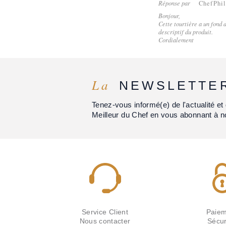
Réponse par
ChefPhi
Bonjour,
Cette tourtière a un fond 
descriptif du produit.
Cordialement
La
NEWSLETTE
Tenez-vous informé(e) de l'actualité 
Meilleur du Chef en vous abonnant à n
Service Client
Paiem
Nous contacter
Sécur