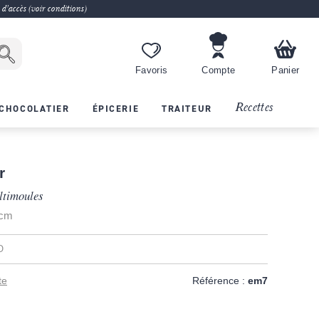
 d'accès (voir conditions)
Favoris
Compte
Panier
Recettes
CHOCOLATIER
ÉPICERIE
TRAITEUR
r
ltimoules
 cm
O
te
Référence :
em7