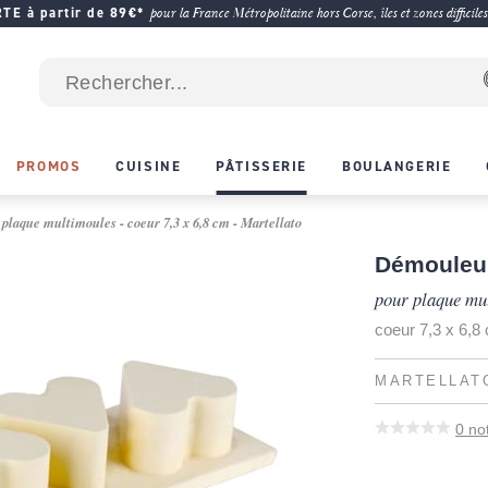
E à partir de 89€*
pour la France Métropolitaine hors Corse, îles et zones difficiles
PROMOS
CUISINE
PÂTISSERIE
BOULANGERIE
plaque multimoules - coeur 7,3 x 6,8 cm - Martellato
Démouleu
pour plaque mu
coeur 7,3 x 6,8
MARTELLAT
0
no