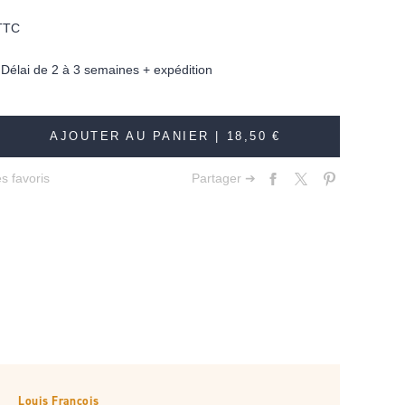
TTC
élai de 2 à 3 semaines + expédition
AJOUTER AU PANIER |
18,50 €
s favoris
Partager ➔
Louis François