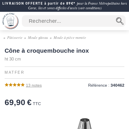
LIVRAISON OFFERTE à partir de 89€*
pour la France Métropolitaine hors
Corse, îles et zones difficiles d'accès (voir conditions)
Pâtisserie
Moule gâteau
Moule à pièce montée
Cône à croquembouche inox
ht 30 cm
MATFER
13
notes
Référence :
340462
69,90 €
TTC