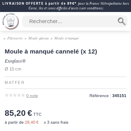
LIVRAISON OFFERTE à partir de 89€*
pour la France Métropolitaine hors
Corse, îles et zones difficiles d'accès (voir conditions)
Pâtisserie
Moule gâteau
Moule à manqué
Moule à manqué cannelé (x 12)
Exoglass®
Ø 10 cm
MATFER
0
note
Référence :
345151
85,20 €
TTC
à partir de
28,40 €
x 3 sans frais