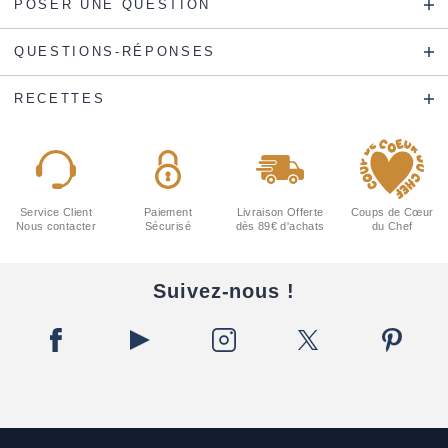
POSER UNE QUESTION
QUESTIONS-RÉPONSES
RECETTES
Service Client
Paiement
Livraison Offerte
Coups de Cœur
Nous contacter
Sécurisé
dès 89€ d'achats
du Chef
Suivez-nous !