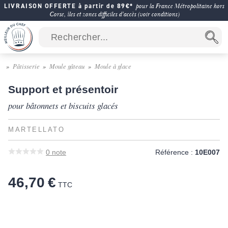
LIVRAISON OFFERTE à partir de 89€*
pour la France Métropolitaine hors
Corse, îles et zones difficiles d'accès (voir conditions)
Pâtisserie
Moule gâteau
Moule à glace
Support et présentoir
pour bâtonnets et biscuits glacés
MARTELLATO
0
note
Référence :
10E007
46,70 €
TTC