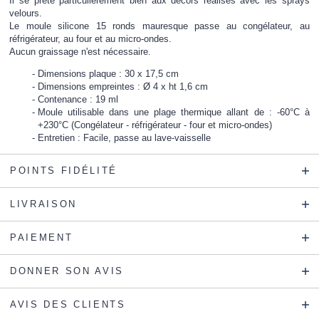
Il se prête particulièrement bien aux décors réalisés avec les sprays
velours.
Le moule silicone 15 ronds mauresque passe au congélateur, au
réfrigérateur, au four et au micro-ondes.
Aucun graissage n'est nécessaire.
Dimensions plaque : 30 x 17,5 cm
Dimensions empreintes : Ø 4 x ht 1,6 cm
Contenance : 19 ml
Moule utilisable dans une plage thermique allant de : -60°C à
+230°C (Congélateur - réfrigérateur - four et micro-ondes)
Entretien : Facile, passe au lave-vaisselle
POINTS FIDÉLITÉ
LIVRAISON
PAIEMENT
DONNER SON AVIS
AVIS DES CLIENTS