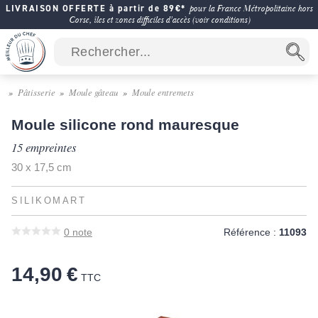
LIVRAISON OFFERTE à partir de 89€*
pour la France Métropolitaine hors
Corse, îles et zones difficiles d'accès (voir conditions)
Pâtisserie
Moule gâteau
Moule entremets
Moule silicone rond mauresque
15 empreintes
30 x 17,5 cm
SILIKOMART
0
note
Référence :
11093
14,90 €
TTC