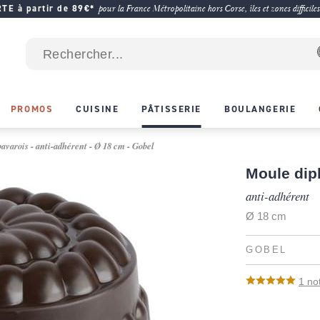
E à partir de 89€*
pour la France Métropolitaine hors Corse, îles et zones difficiles
PROMOS
CUISINE
PÂTISSERIE
BOULANGERIE
avarois - anti-adhérent - Ø 18 cm - Gobel
Moule dip
anti-adhérent
Ø 18 cm
GOBEL
1
no