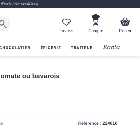
 d'accès (voir conditions)
Favoris
Compte
Panier
Recettes
CHOCOLATIER
ÉPICERIE
TRAITEUR
lomate ou bavarois
te
Référence :
224610