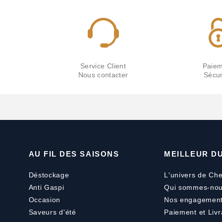
Service Client
Paiem
Nous contacter
Sécur
AU FIL DES SAISONS
MEILLEUR D
Déstockage
L'univers de Che
Anti Gaspi
Qui sommes-nou
Occasion
Nos engagemen
Saveurs d'été
Paiement
et
Livr