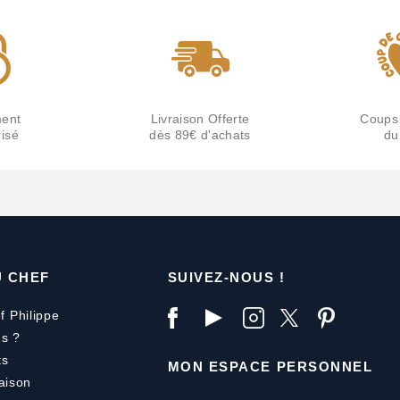
ent
Livraison Offerte
Coups
isé
dès 89€ d'achats
du
U CHEF
SUIVEZ-NOUS !
f Philippe
s ?
ts
MON ESPACE PERSONNEL
aison