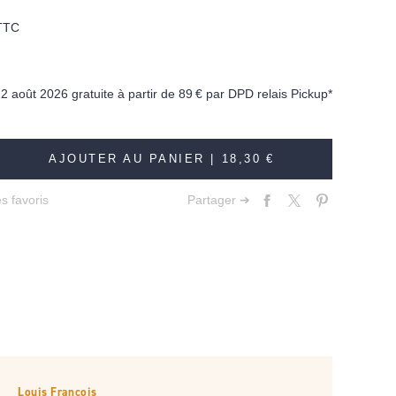
TTC
12 août 2026 gratuite à partir de
89 €
par DPD relais Pickup*
AJOUTER AU PANIER |
18,30 €
s favoris
Partager ➔
Louis François