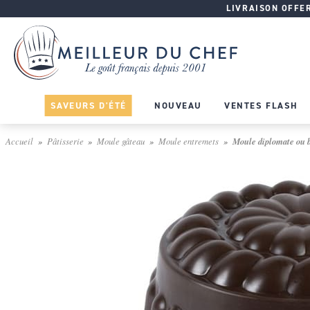
LIVRAISON OFFERT
SAVEURS D'ÉTÉ
NOUVEAU
VENTES FLASH
Accueil
Pâtisserie
Moule gâteau
Moule entremets
Moule diplomate ou b