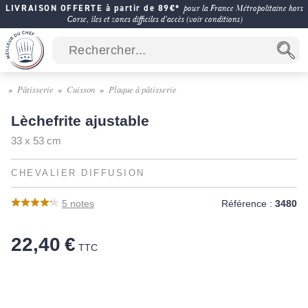
LIVRAISON OFFERTE à partir de 89€*
pour la France Métropolitaine hors
Corse, îles et zones difficiles d'accès (voir conditions)
Pâtisserie
Cuisson
Plaque à pâtisserie
Lèchefrite ajustable
33 x 53 cm
CHEVALIER DIFFUSION
5
notes
Référence :
3480
22,40 €
TTC