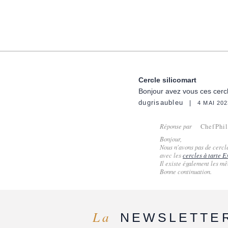
Cercle silicomart
Bonjour avez vous ces cercl
dugrisaubleu
4 MAI 202
Réponse par
ChefPhi
Bonjour,
Nous n'avons pas de cercl
avec les
cercles à tarte E
Il existe également les m
Bonne continuation.
La
NEWSLETTE