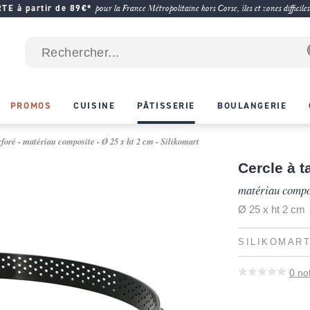
E à partir de 89€*
pour la France Métropolitaine hors Corse, îles et zones difficiles
PROMOS
CUISINE
PÂTISSERIE
BOULANGERIE
rforé - matériau composite - Ø 25 x ht 2 cm - Silikomart
Cercle à t
matériau compo
Ø 25 x ht 2 cm
SILIKOMAR
0
no