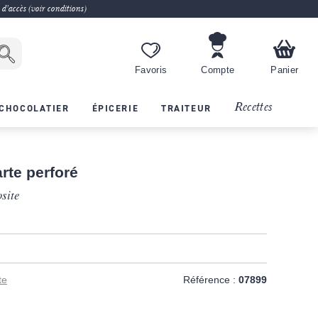
 d'accès (voir conditions)
Favoris
Compte
Panier
Recettes
CHOCOLATIER
ÉPICERIE
TRAITEUR
arte perforé
site
T
te
Référence :
07899