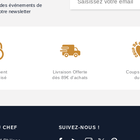
et des événements de
otre newsletter
ent
Livraison Offerte
Coups
isé
dès 89€ d'achats
du
U CHEF
SUIVEZ-NOUS !