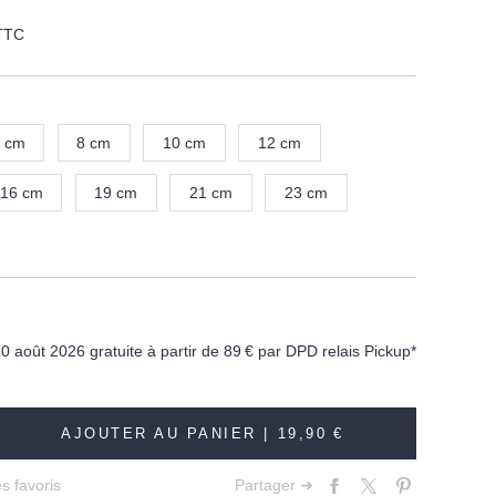
TTC
 cm
8 cm
10 cm
12 cm
16 cm
19 cm
21 cm
23 cm
10 août 2026 gratuite à partir de
89 €
par DPD relais Pickup*
AJOUTER AU PANIER |
19,90 €
s favoris
Partager ➔