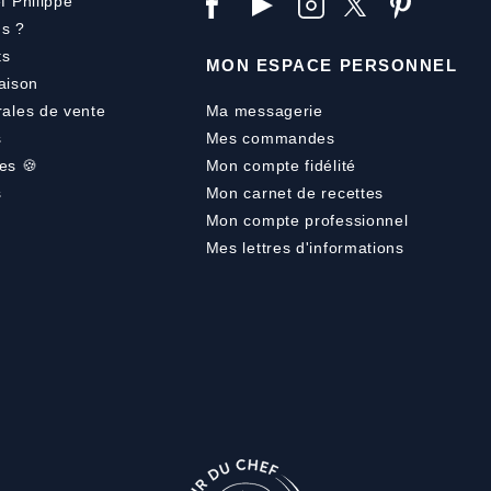
f Philippe
s ?
ts
MON ESPACE PERSONNEL
aison
rales de vente
Ma messagerie
s
Mes commandes
es 🍪
Mon compte fidélité
s
Mon carnet de recettes
Mon compte professionnel
Mes lettres d'informations