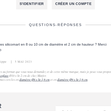
S'IDENTIFIER
CRÉER UN COMPTE
QUESTIONS-RÉPONSES
es silicomart en 8 ou 10 cm de diamètre et 2 cm de hauteur ? Merci
3
lippe
5 MAI 2023
es au format que vous nous demandez et de cette même marque, mais je peux vous propos
xoglass
Ø10 x ht 2 cm de chez Matfer.
êmes cercles en
diamètre Ø8 x ht 1,9 cm
et en
diamètre Ø9 x ht 1,9 cm
.
R