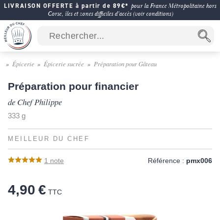
LIVRAISON OFFERTE à partir de 89€*
pour la France Métropolitaine hors
Corse, îles et zones difficiles d'accès (voir conditions)
Épicerie
Épicerie sucrée
Préparation pour Gâteau
Préparation pour financier
de Chef Philippe
333 g
MEILLEUR DU CHEF
1
note
Référence :
pmx006
4,90 €
TTC