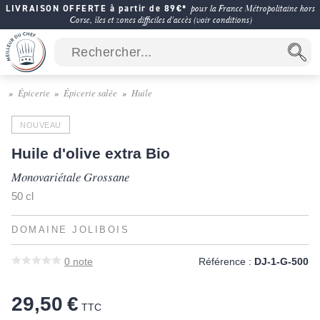
LIVRAISON OFFERTE à partir de 89€*
pour la France Métropolitaine hors
Corse, îles et zones difficiles d'accès (voir conditions)
Épicerie
Épicerie salée
Huile
NOUVEAU
Huile d'olive extra Bio
Monovariétale Grossane
50 cl
DOMAINE JOLIBOIS
0
note
Référence :
DJ-1-G-500
29,50 €
TTC