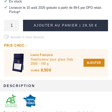
En stock
Livraison le 10 août 2026 gratuite à partir de
89 €
par DPD relais
Pickup*
AJOUTER AU PANIER |
29,50 €
Ajouter à mes favoris
PRIX CHOC :
Louis François
Stabilisateur pour glace Stab
AJOUTER
2000 - 150 g
8,50 €
11,90 €
DESCRIPTION