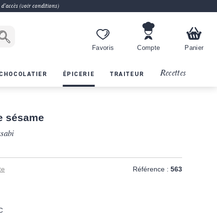
 d'accès (voir conditions)
Favoris
Compte
Panier
Recettes
CHOCOLATIER
ÉPICERIE
TRAITEUR
e sésame
asabi
te
Référence :
563
C