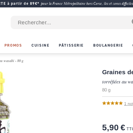
E à partir de 89€*
pour la France Métropolitaine hors Corse, îles et zones difficiles
PROMOS
CUISINE
PÂTISSERIE
BOULANGERIE
au wasabi - 80 g
Graines d
torréfiées au w
80 g
1
no
5,90 €
TT