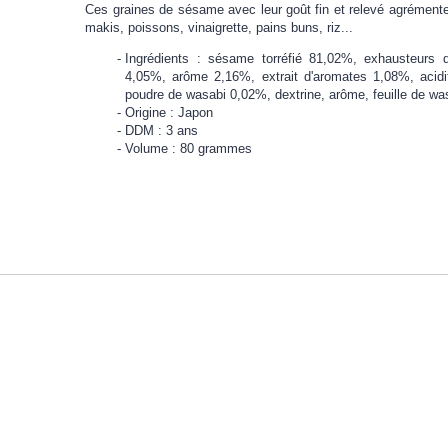
Ces graines de sésame avec leur goût fin et relevé agrémente
makis, poissons, vinaigrette, pains buns, riz...
Ingrédients : sésame torréfié 81,02%, exhausteurs
4,05%, arôme 2,16%, extrait d'aromates 1,08%, acidi
poudre de wasabi 0,02%, dextrine, arôme, feuille de wa
Origine : Japon
DDM : 3 ans
Volume : 80 grammes