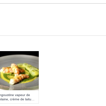
ngoustine vapeur de
laine, crème de laitue
au wasabi