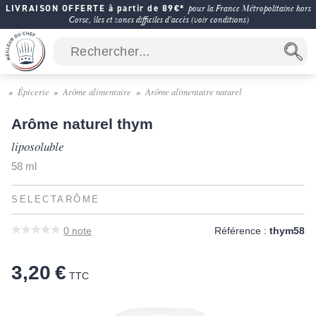
LIVRAISON OFFERTE à partir de 89€*
pour la France Métropolitaine hors
Corse, îles et zones difficiles d'accès (voir conditions)
Épicerie
Arôme alimentaire
Arôme alimentaire naturel
Arôme naturel thym
liposoluble
58 ml
SELECTARÔME
0
note
Référence :
thym58
3,20 €
TTC