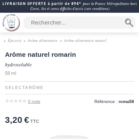
LIVRAISON OFFERTE à partir de 89€*
pour la France Métropolitaine hors
Corse, îles et zones difficiles d'accès (voir conditions)
Épicerie
Arôme alimentaire
Arôme alimentaire naturel
Arôme naturel romarin
hydrosoluble
58 ml
SELECTARÔME
0
note
Référence :
roma58
3,20 €
TTC