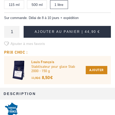
115 ml
500 ml
1 litre
Sur commande. Délai de 8 à 10 jours + expédition
AJOUTER AU PANIER |
44,90 €
Ajouter à mes favoris
PRIX CHOC :
Louis François
Stabilisateur pour glace Stab
AJOUTER
2000 - 150 g
8,50 €
11,90 €
DESCRIPTION