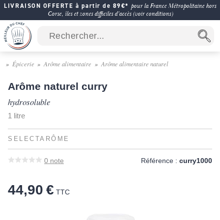
LIVRAISON OFFERTE à partir de 89€*
pour la France Métropolitaine hors
Corse, îles et zones difficiles d'accès (voir conditions)
Épicerie
Arôme alimentaire
Arôme alimentaire naturel
Arôme naturel curry
hydrosoluble
1 litre
SELECTARÔME
0
note
Référence :
curry1000
44,90 €
TTC