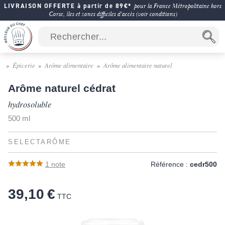
LIVRAISON OFFERTE à partir de 89€*
pour la France Métropolitaine hors
Corse, îles et zones difficiles d'accès (voir conditions)
Épicerie
Arôme alimentaire
Arôme alimentaire naturel
Arôme naturel cédrat
hydrosoluble
500 ml
SELECTARÔME
1
note
Référence :
cedr500
39,10 €
TTC