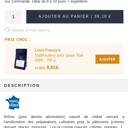
Sur commande. Délai de 8 à 10 jours + expédition
AJOUTER AU PANIER |
39,10 €
Ajouter à mes favoris
PRIX CHOC :
Louis François
Stabilisateur pour glace Stab
AJOUTER
2000 - 150 g
8,50 €
11,90 €
DESCRIPTION
Arôme (pour denrée alimentaire) naturel de cédrat servant à
l'amélioration des préparations culinaires pour la pâtisserie (crèmes
dessert, glaces, mousses...) ou la cuisine (sauces, crèmes, potages...)