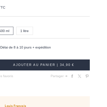
TTC
500 ml
1 litre
élai de 8 à 10 jours + expédition
AJOUTER AU PANIER |
34,90 €
s favoris
Partager ➔
Louis François