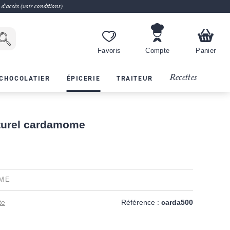
 d'accès (voir conditions)
Favoris
Compte
Panier
Recettes
CHOCOLATIER
ÉPICERIE
TRAITEUR
turel cardamome
ME
te
Référence :
carda500