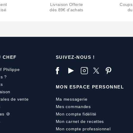
ent
Livraison Offerte
Coups
isé
dès 89€ d'achats
du
U CHEF
SUIVEZ-NOUS !
f Philippe
s ?
ts
MON ESPACE PERSONNEL
aison
rales de vente
Ma messagerie
s
Mes commandes
es 🍪
Mon compte fidélité
s
Mon carnet de recettes
Mon compte professionnel