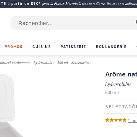
E à partir de 89€*
pour la France Métropolitaine hors Corse, îles et zones difficiles
PROMOS
CUISINE
PÂTISSERIE
BOULANGERIE
aturel cardamome - hydrosoluble - 500 ml - Selectarôme
Arôme na
hydrosoluble
500 ml
SELECTARÔ
1
no