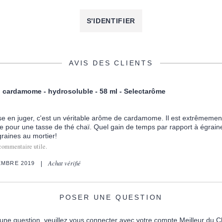
S'IDENTIFIER
AVIS DES CLIENTS
 cardamome - hydrosoluble - 58 ml - Selectarôme
se en juger, c'est un véritable arôme de cardamome. Il est extrêmemen
e pour une tasse de thé chaï. Quel gain de temps par rapport à égrain
aines au mortier!
commentaire utile.
Achat vérifié
EMBRE 2019
POSER UNE QUESTION
une question, veuillez vous connecter avec votre compte Meilleur du C