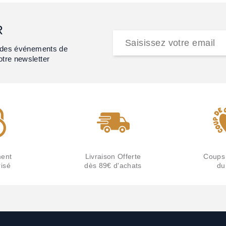
R
et des événements de
otre newsletter
ent
Livraison Offerte
Coups
isé
dès 89€ d'achats
du