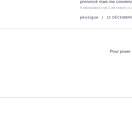
prononcé mais me conviend
0
internaute(s) sur
2
ont trouvé ce 
pessigue
23 DÉCEMBRE
Pour poser 