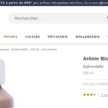
E à partir de 89€*
pour la France Métropolitaine hors Corse, îles et zones difficiles
PROMOS
CUISINE
PÂTISSERIE
BOULANGERIE
mande - hydrosoluble - 115 ml - Selectarôme
Arôme Bi
hydrosoluble
115 ml
SELECTARÔ
2
no