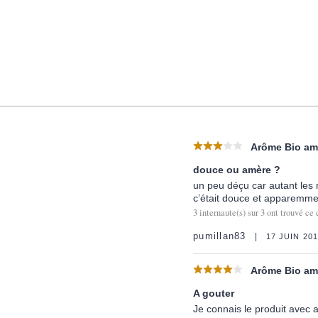
Arôme Bio ama
douce ou amère ?
un peu déçu car autant les
c’était douce et apparemmen
3
internaute(s) sur
3
ont trouvé ce 
pumillan83
17 JUIN 20
Arôme Bio ama
A gouter
Je connais le produit avec 