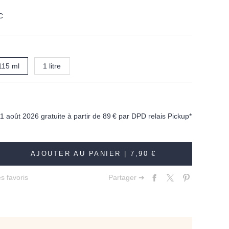
C
115 ml
1 litre
11 août 2026 gratuite à partir de
89 €
par DPD relais Pickup*
AJOUTER AU PANIER |
7,90 €
s favoris
Partager ➔