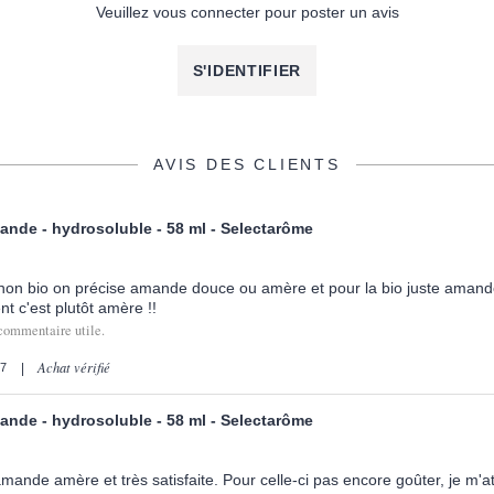
Veuillez vous connecter pour poster un avis
S'IDENTIFIER
AVIS DES CLIENTS
nde - hydrosoluble - 58 ml - Selectarôme
 non bio on précise amande douce ou amère et pour la bio juste amand
t c'est plutôt amère !!
commentaire utile.
Achat vérifié
17
nde - hydrosoluble - 58 ml - Selectarôme
amande amère et très satisfaite. Pour celle-ci pas encore goûter, je m'