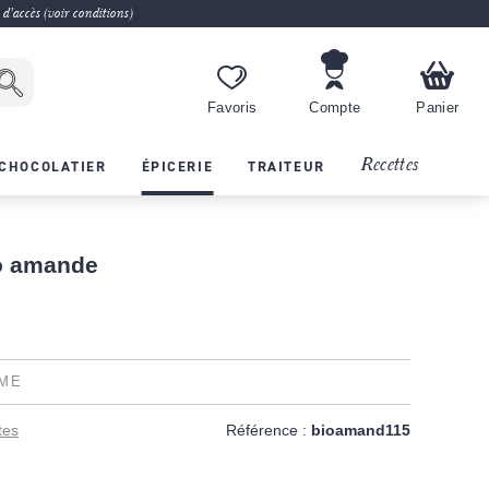
 d'accès (voir conditions)
Favoris
Compte
Panier
Recettes
CHOCOLATIER
ÉPICERIE
TRAITEUR
o amande
ME
tes
Référence :
bioamand115