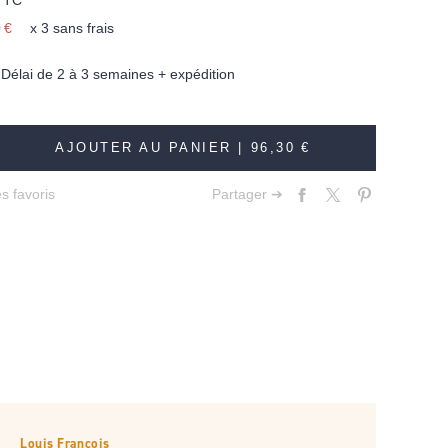
TTC
 €
x 3 sans frais
élai de 2 à 3 semaines + expédition
AJOUTER AU PANIER |
96,30 €
s favoris
Partager ➔
Louis François