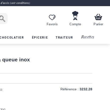
 d'accès (voir conditions)
Favoris
Compte
Panier
Recettes
CHOCOLATIER
ÉPICERIE
TRAITEUR
à queue inox
te
Référence :
3232.28