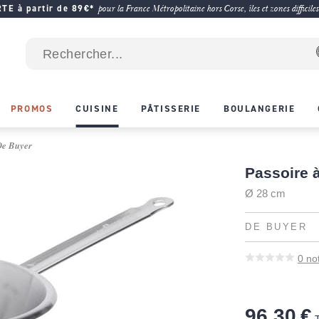
E à partir de 89€*
pour la France Métropolitaine hors Corse, îles et zones difficiles
PROMOS
CUISINE
PÂTISSERIE
BOULANGERIE
 De Buyer
Passoire 
Ø 28 cm
DE BUYER
0
no
96,30 €