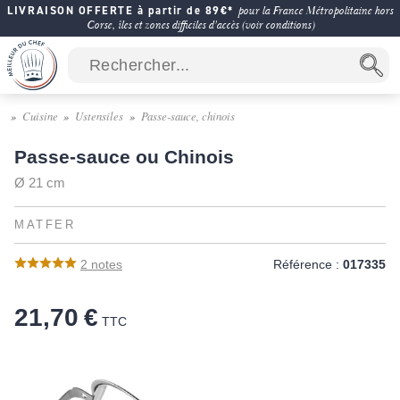
LIVRAISON OFFERTE à partir de 89€*
pour la France Métropolitaine hors
Corse, îles et zones difficiles d'accès (voir conditions)
Cuisine
Ustensiles
Passe-sauce, chinois
Passe-sauce ou Chinois
Ø 21 cm
MATFER
2
notes
Référence :
017335
21,70 €
TTC