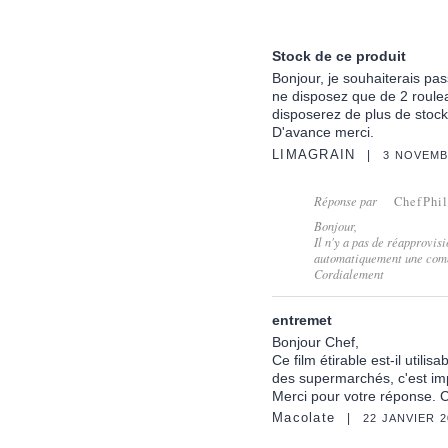
Stock de ce produit
Bonjour, je souhaiterais pa
ne disposez que de 2 roule
disposerez de plus de stock 
D'avance merci.
LIMAGRAIN
3 NOVEMB
Réponse par
ChefPhi
Bonjour,
Il n'y a pas de réapprovi
automatiquement une comma
Cordialement
entremet
Bonjour Chef,
Ce film étirable est-il utili
des supermarchés, c'est im
Merci pour votre réponse. 
Macolate
22 JANVIER 2