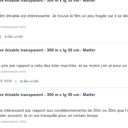
re étirable transparent - 300 m x lg 30 cm - Matfer
lm étirable est intéressante. Je trouve le film un peu fragile car il se d
commentaire utile.
Achat vérifié
re étirable transparent - 300 m x lg 30 cm - Matfer
n prix par rapport a celui des inter marchés. et au moins j en ai pour 
commentaire utile.
Achat vérifié
E 2016
re étirable transparent - 300 m x lg 30 cm - Matfer
rix intéressant par rapport aux conditionnements de 20m ou 30m que l'
veler souvent, là on est tranquille pour un certain temps.
commentaire utile.