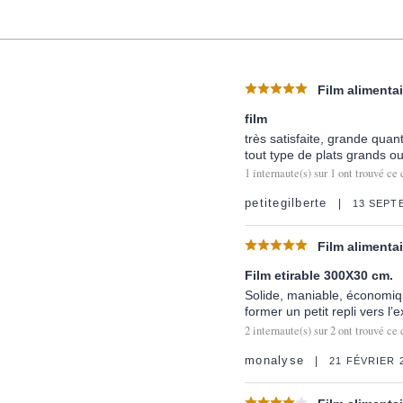
Film alimentai
film
très satisfaite, grande quan
tout type de plats grands ou
1
internaute(s) sur
1
ont trouvé ce 
petitegilberte
13 SEPT
Film alimentai
Film etirable 300X30 cm.
Solide, maniable, économique
former un petit repli vers l’
2
internaute(s) sur
2
ont trouvé ce 
monalyse
21 FÉVRIER 