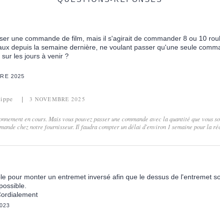
sser une commande de film, mais il s'agirait de commander 8 ou 10 rou
aux depuis la semaine dernière, ne voulant passer qu'une seule comm
sur les jours à venir ?
RE 2025
lippe
3 NOVEMBRE 2025
sionnement en cours. Mais vous pouvez passer une commande avec la quantité que vous so
nde chez notre fournisseur. Il faudra compter un délai d'environ 1 semaine pour la réc
sable pour monter un entremet inversé afin que le dessus de l'entremet soi
possible.
Cordialement
023