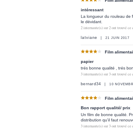
Film alimentai
intéressant
La longueur du rouleau de fi
le dévidant.
2
internaute(s) sur
2
ont trouvé ce 
latviane
21 JUIN 2017
Film alimentai
papier
trés bonne qualité , trés bo
3
internaute(s) sur
3
ont trouvé ce 
bernard34
10 NOVEMBR
Film alimentai
Bon rapport qualité/ prix
Un film de bonne qualité. P
distribution qu'il faut renou
3
internaute(s) sur
3
ont trouvé ce 