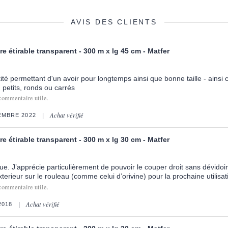
AVIS DES CLIENTS
re étirable transparent - 300 m x lg 45 cm - Matfer
tité permettant d'un avoir pour longtemps ainsi que bonne taille - ainsi c
 petits, ronds ou carrés
commentaire utile.
Achat vérifié
EMBRE 2022
re étirable transparent - 300 m x lg 30 cm - Matfer
. J’apprécie particulièrement de pouvoir le couper droit sans dévidoir ni
exterieur sur le rouleau (comme celui d’orivine) pour la prochaine utilisat
commentaire utile.
Achat vérifié
2018