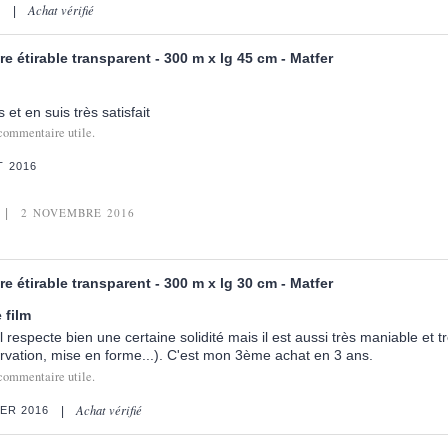
Achat vérifié
6
re étirable transparent - 300 m x lg 45 cm - Matfer
 et en suis très satisfait
commentaire utile.
T 2016
2 NOVEMBRE 2016
re étirable transparent - 300 m x lg 30 cm - Matfer
 film
 il respecte bien une certaine solidité mais il est aussi très maniable et 
servation, mise en forme...). C'est mon 3ème achat en 3 ans.
commentaire utile.
Achat vérifié
IER 2016