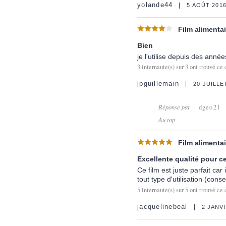
yolande44
5 AOÛT 201
Film alimentai
Bien
je l'utilise depuis des années
3
internaute(s) sur
3
ont trouvé ce 
jpguillemain
20 JUILLE
Réponse par
dgeo21
Au top
Film alimentai
Excellente qualité pour ce
Ce film est juste parfait car
tout type d'utilisation (con
5
internaute(s) sur
5
ont trouvé ce 
jacquelinebeal
2 JANV