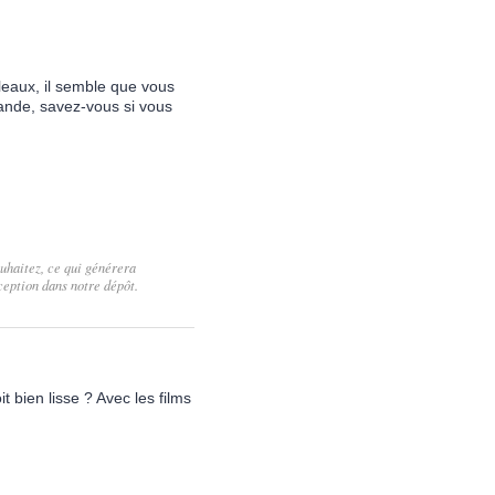
leaux, il semble que vous
ande, savez-vous si vous
uhaitez, ce qui générera
eption dans notre dépôt.
t bien lisse ? Avec les films