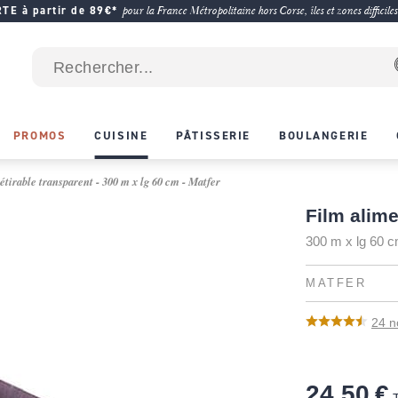
E à partir de 89€*
pour la France Métropolitaine hors Corse, îles et zones difficiles
PROMOS
CUISINE
PÂTISSERIE
BOULANGERIE
tirable transparent - 300 m x lg 60 cm - Matfer
Film alime
300 m x lg 60 
MATFER
24
n
24,50 €