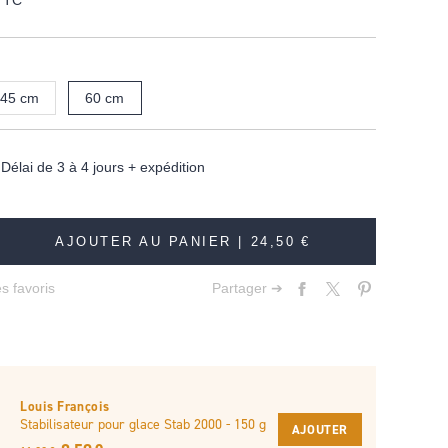
TTC
45 cm
60 cm
élai de 3 à 4 jours + expédition
AJOUTER AU PANIER |
24,50 €
s favoris
Partager ➔
Louis François
Stabilisateur pour glace Stab 2000 - 150 g
AJOUTER