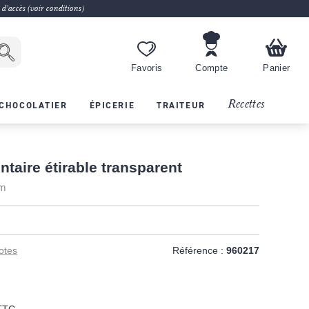
 d'accès (voir conditions)
Favoris
Compte
Panier
Recettes
CHOCOLATIER
ÉPICERIE
TRAITEUR
ntaire étirable transparent
cm
otes
Référence :
960217