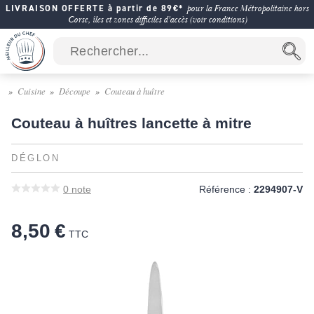
LIVRAISON OFFERTE à partir de 89€*
pour la France Métropolitaine hors
Corse, îles et zones difficiles d'accès (voir conditions)
Cuisine
Découpe
Couteau à huître
Couteau à huîtres lancette à mitre
DÉGLON
0
note
Référence :
2294907-V
8,50 €
TTC