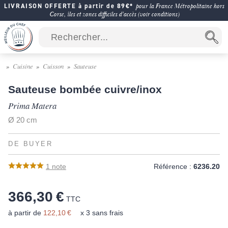
LIVRAISON OFFERTE à partir de 89€*
pour la France Métropolitaine hors
Corse, îles et zones difficiles d'accès (voir conditions)
Cuisine
Cuisson
Sauteuse
Sauteuse bombée cuivre/inox
Prima Matera
Ø 20 cm
DE BUYER
1
note
Référence :
6236.20
366,30 €
TTC
à partir de
122,10 €
x 3 sans frais