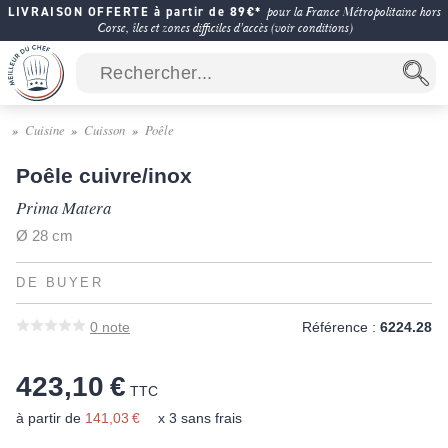
LIVRAISON OFFERTE à partir de 89€*
pour la France Métropolitaine hors
Corse, îles et zones difficiles d'accès (voir conditions)
Cuisine
Cuisson
Poêle
Poêle cuivre/inox
Prima Matera
Ø 28 cm
DE BUYER
0
note
Référence :
6224.28
423,10 €
TTC
à partir de
141,03 €
x 3 sans frais