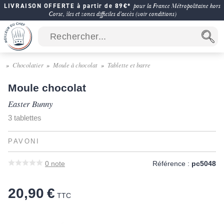
LIVRAISON OFFERTE à partir de 89€*
pour la France Métropolitaine hors
Corse, îles et zones difficiles d'accès (voir conditions)
Chocolatier
Moule à chocolat
Tablette et barre
Moule chocolat
Easter Bunny
3 tablettes
PAVONI
0
note
Référence :
pc5048
20,90 €
TTC