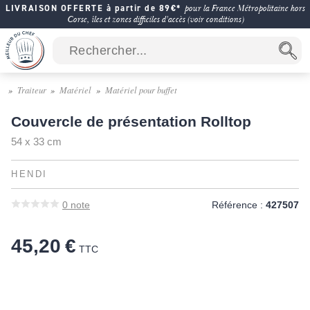
LIVRAISON OFFERTE à partir de 89€*
pour la France Métropolitaine hors
Corse, îles et zones difficiles d'accès (voir conditions)
Traiteur
Matériel
Matériel pour buffet
Couvercle de présentation Rolltop
54 x 33 cm
HENDI
0
note
Référence :
427507
45,20 €
TTC