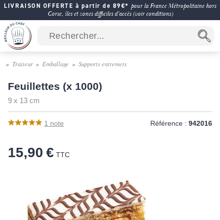
LIVRAISON OFFERTE à partir de 89€*
pour la France Métropolitaine hors
Corse, îles et zones difficiles d'accès (voir conditions)
Traiteur
Emballage
Supports entremets
Feuillettes (x 1000)
9 x 13 cm
1
note
Référence :
942016
15,90 €
TTC