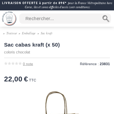
LIVRAISON OFFERTE à partir de 89€*
pour la France Métropolitaine hors
Corse, îles et zones difficiles d'accès (voir conditions)
Traiteur
Emballage
Sac kraft
Sac cabas kraft (x 50)
coloris chocolat
0
note
Référence :
23831
22,00 €
TTC