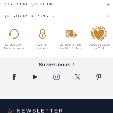
POSER UNE QUESTION
QUESTIONS-RÉPONSES
Service Client
Paiement
Livraison Offerte
Coups de Cœur
Nous contacter
Sécurisé
dès 89€ d'achats
du Chef
Suivez-nous !
La
NEWSLETTER