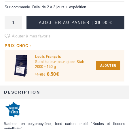
Sur commande. Délai de 2 à 3 jours + expédition
AJOUTER AU PANIER |
39,90 €
Ajouter à mes favoris
PRIX CHOC :
Louis François
Stabilisateur pour glace Stab
AJOUTER
2000 - 150 g
8,50 €
11,90 €
DESCRIPTION
Sachets en polypropylène, fond carton, motif "Boules et flocons
métallisés".