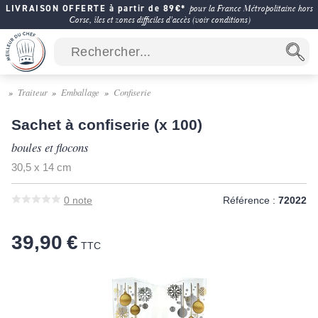
LIVRAISON OFFERTE à partir de 89€*
pour la France Métropolitaine hors
Corse, îles et zones difficiles d'accès (voir conditions)
Traiteur
Emballage
Confiserie
Sachet à confiserie (x 100)
boules et flocons
30,5 x 14 cm
0
note
Référence :
72022
39,90 €
TTC