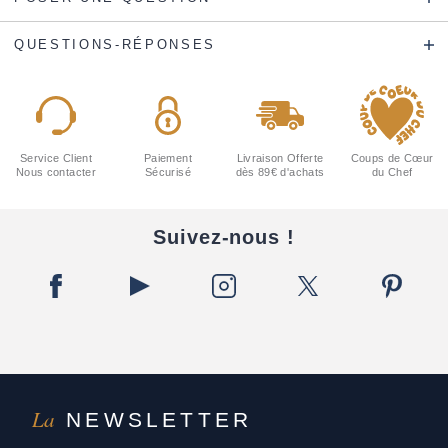
QUESTIONS-RÉPONSES
Service Client
Paiement
Livraison Offerte
Coups de Cœur
Nous contacter
Sécurisé
dès 89€ d'achats
du Chef
Suivez-nous !
La
NEWSLETTER