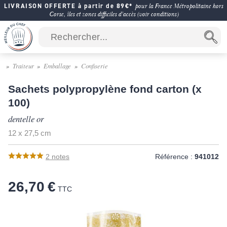
LIVRAISON OFFERTE à partir de 89€*
pour la France Métropolitaine hors
Corse, îles et zones difficiles d'accès (voir conditions)
Traiteur
Emballage
Confiserie
Sachets polypropylène fond carton (x
100)
dentelle or
12 x 27,5 cm
2
notes
Référence :
941012
26,70 €
TTC