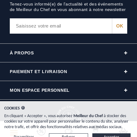
Tenez-vous informé(e) de l'actualité et des événements
de Meilleur du Chef en vous abonnant à notre newsletter
À PROPOS
PAIEMENT ET LIVRAISON
MON ESPACE PERSONNEL
COOKIES 🍪
En cliquant « Accepter », vous autorisez
Meilleur du Chef
à stocker des
cookies sur votre appareil pour personnaliser le contenu du site, analyser
notre trafic, et offrir des fonctionnalités relatives aux médias sociaux.
Copyright © 2000-2026, www.meilleurduchef.com - Tous droits réservés.