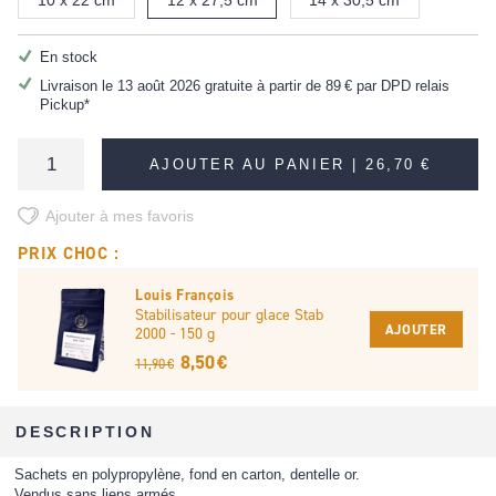
10 x 22 cm
12 x 27,5 cm
14 x 30,5 cm
En stock
Livraison le 13 août 2026 gratuite à partir de
89 €
par DPD relais
Pickup*
AJOUTER AU PANIER |
26,70 €
Ajouter à mes favoris
PRIX CHOC :
Louis François
Stabilisateur pour glace Stab
AJOUTER
2000 - 150 g
8,50 €
11,90 €
DESCRIPTION
Sachets en polypropylène, fond en carton, dentelle or.
Vendus sans liens armés.