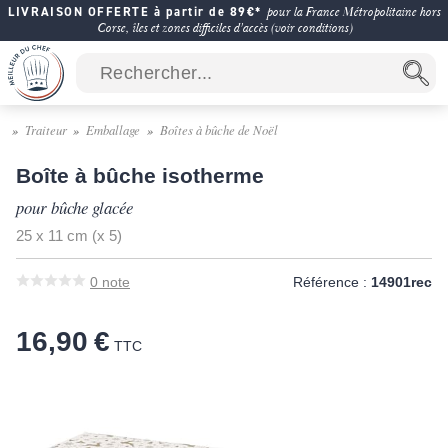
LIVRAISON OFFERTE à partir de 89€*
pour la France Métropolitaine hors
Corse, îles et zones difficiles d'accès (voir conditions)
Traiteur
Emballage
Boîtes à bûche de Noël
Boîte à bûche isotherme
pour bûche glacée
25 x 11 cm (x 5)
0
note
Référence :
14901rec
16,90 €
TTC