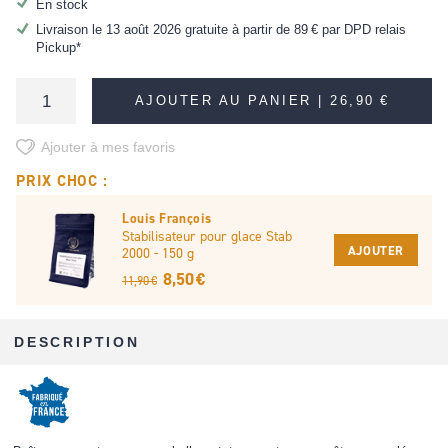
En stock
Livraison le 13 août 2026 gratuite à partir de
89 €
par DPD relais
Pickup*
AJOUTER AU PANIER |
26,90 €
Ajouter à mes favoris
PRIX CHOC :
Louis François
Stabilisateur pour glace Stab
AJOUTER
2000 - 150 g
8,50 €
11,90 €
DESCRIPTION