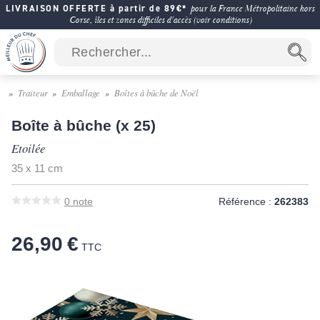
LIVRAISON OFFERTE à partir de 89€*
pour la France Métropolitaine hors
Corse, îles et zones difficiles d'accès (voir conditions)
Traiteur
Emballage
Boîtes à bûche de Noël
Boîte à bûche (x 25)
Etoilée
35 x 11 cm
0
note
Référence :
262383
26,90 €
TTC