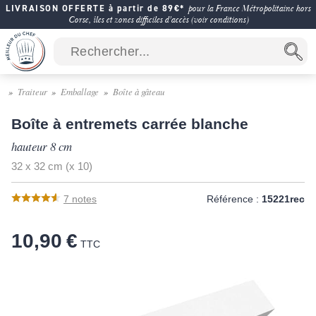
LIVRAISON OFFERTE à partir de 89€*
pour la France Métropolitaine hors
Corse, îles et zones difficiles d'accès (voir conditions)
Traiteur
Emballage
Boîte à gâteau
Boîte à entremets carrée blanche
hauteur 8 cm
32 x 32 cm (x 10)
7
notes
Référence :
15221rec
10,90 €
TTC