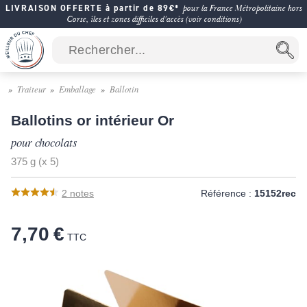
LIVRAISON OFFERTE à partir de 89€*
pour la France Métropolitaine hors
Corse, îles et zones difficiles d'accès (voir conditions)
Traiteur
Emballage
Ballotin
Ballotins or intérieur Or
pour chocolats
375 g (x 5)
2
notes
Référence :
15152rec
7,70 €
TTC