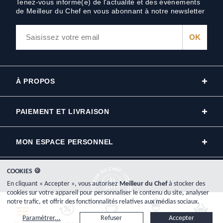
Tenez-vous informé(e) de l'actualité et des événements
de Meilleur du Chef en vous abonnant à notre newsletter
À PROPOS
PAIEMENT ET LIVRAISON
MON ESPACE PERSONNEL
COOKIES 🍪
En cliquant « Accepter », vous autorisez
Meilleur du Chef
à stocker des
cookies sur votre appareil pour personnaliser le contenu du site, analyser
notre trafic, et offrir des fonctionnalités relatives aux médias sociaux.
Copyright © 2000-2026, www.meilleurduchef.com - Tous droits réservés.
Paramétrer...
Refuser
Accepter
Meilleur du Chef est l'enseigne commerciale de la société Plat-Net inscrite au registre du commerce RCS