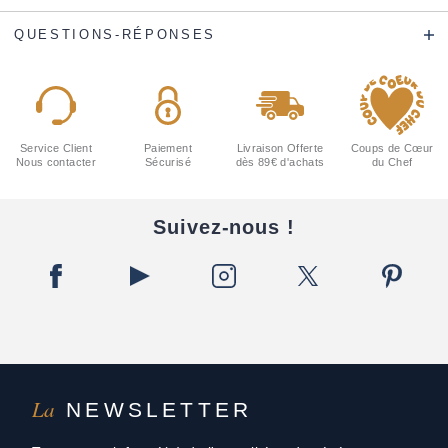
QUESTIONS-RÉPONSES
Service Client
Paiement
Livraison Offerte
Coups de Cœur
Nous contacter
Sécurisé
dès 89€ d'achats
du Chef
Suivez-nous !
La
NEWSLETTER