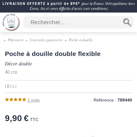
LIVRAISON OFFERTE à partir de 89€*
pour la France Métropolitaine hors
Corse, îles et zones difficiles d'accès (voir conditions)
Pâtisserie
Ustensiles patisserie
Poche à douille
Poche à douille double flexible
Décor double
40 cm
IBILI
1
note
Référence :
789440
9,90 €
TTC