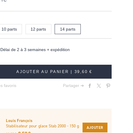
TTC
10 parts
12 parts
14 parts
élai de 2 à 3 semaines + expédition
AJOUTER AU PANIER |
39,60 €
s favoris
Partager ➔
Louis François
Stabilisateur pour glace Stab 2000 - 150 g
AJOUTER