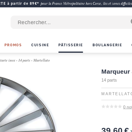
E à partir de 89€*
pour la France Métropolitaine hors Corse, îles et zones difficiles
PROMOS
CUISINE
PÂTISSERIE
BOULANGERIE
arte inox - 14 parts - Martellato
Marqueur à
14 parts
MARTELLAT
0
no
39,60 €