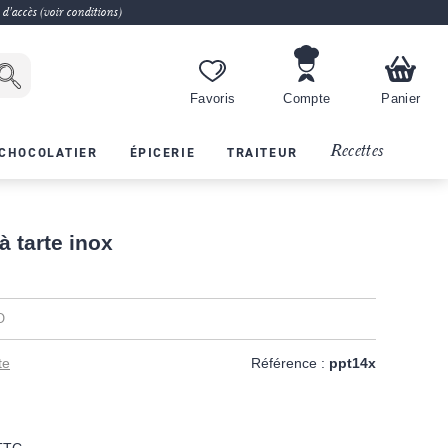
 d'accès (voir conditions)
Favoris
Compte
Panier
Recettes
CHOCOLATIER
ÉPICERIE
TRAITEUR
 tarte inox
O
te
Référence :
ppt14x