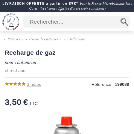
LIVRAISON OFFERTE à partir de 89€*
pour la France Métropolitaine hors
Corse, îles et zones difficiles d'accès (voir conditions)
Pâtisserie
Ustensiles patisserie
Chalumeau
Recharge de gaz
pour chalumeau
et réchaud
3
notes
Référence :
199039
3,50 €
TTC