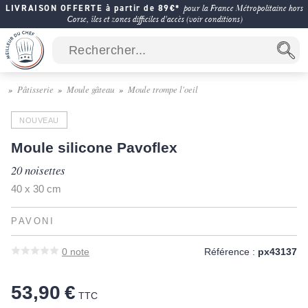
LIVRAISON OFFERTE à partir de 89€*
pour la France Métropolitaine hors
Corse, îles et zones difficiles d'accès (voir conditions)
Pâtisserie
Moule gâteau
Moule trompe l'oeil
NOUVEAU
Moule silicone Pavoflex
20 noisettes
40 x 30 cm
PAVONI
0
note
Référence :
px43137
53,90 €
TTC