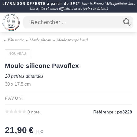
LIVRAISON OFFERTE à partir de 89€*
pour la France Métropolitaine hors
Corse, îles et zones difficiles d'accès (voir conditions)
Pâtisserie
Moule gâteau
Moule trompe l'oeil
NOUVEAU
Moule silicone Pavoflex
20 petites amandes
30 x 17.5 cm
PAVONI
0
note
Référence :
px3229
21,90 €
TTC